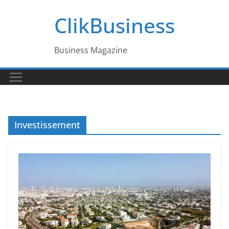
Passer
ClikBusiness
au
contenu
Business Magazine
Investissement