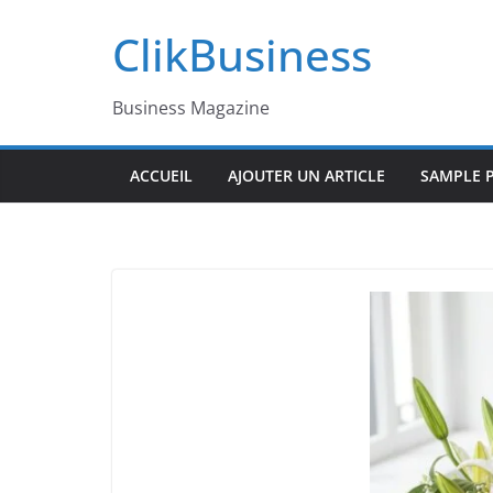
Passer
ClikBusiness
au
contenu
Business Magazine
ACCUEIL
AJOUTER UN ARTICLE
SAMPLE 