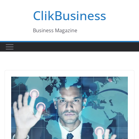
Passer
ClikBusiness
au
contenu
Business Magazine